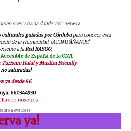
quien eres y hacia donde vas
” Séneca
s culturales guiadas por Córdoba
para conocer esta
rimonio de la Humanidad. ¡ACOMPÁÑANOS!
ciente a la
Red RASGO
,
 Accesible de España de la OMT
e
Turismo Halal y Muslim Friendly
 no saturadas!
va ya desde 8€
tuya.
660344930
villa con nosotros
nto a Averroes
erva ya!