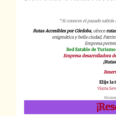
“
Si conoces el pasado sabrás 
Rutas Accesibles por Córdoba
, ofrece
ruta
enigmática y bella ciudad, Pat
Empresa pertene
Red Estable de Turismo
Empresa desarrolladora d
¡
Rutas
Reser
Elije la 
Visita Se
Monume
¡Res